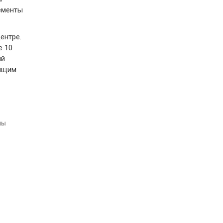
ементы
ентре.
е 10
ий
оящим