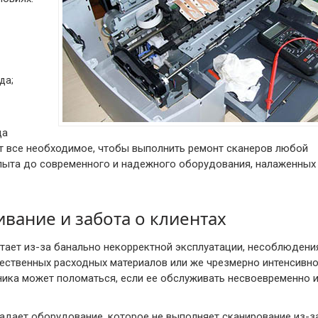
да;
да
т все необходимое, чтобы выполнить ремонт сканеров любой
опыта до современного и надежного оборудования, налаженных
вание и забота о клиентах
тает из-за банально некорректной эксплуатации, несоблюдени
чественных расходных материалов или же чрезмерно интенсивн
ника может поломаться, если ее обслуживать несвоевременно 
адает оборудование, которое не выполняет сканирование из-з