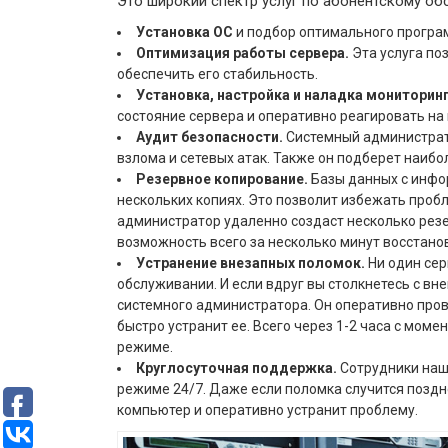
Это широкий спектр услуг по абонентскому о
Установка ОС
и подбор оптимального програ
Оптимизация работы сервера.
Эта услуга по
обеспечить его стабильность.
Установка, настройка и наладка мониторин
состояние сервера и оперативно реагировать н
Аудит безопасности.
Системный администрат
взлома и сетевых атак. Также он подберет наиб
Резервное копирование.
Базы данных с инфор
нескольких копиях. Это позволит избежать проб
администратор удаленно создаст несколько резер
возможность всего за несколько минут восстан
Устранение внезапных поломок.
Ни один сер
обслуживании. И если вдруг вы столкнетесь с вн
системного администратора. Он оперативно пров
быстро устранит ее. Всего через 1-2 часа с мом
режиме.
Круглосуточная поддержка.
Сотрудники наш
режиме 24/7. Даже если поломка случится позд
компьютер и оперативно устранит проблему.