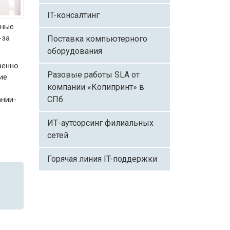
IT-консалтинг
вные
-за
Поставка компьютерного
оборудования
венно
Разовые работы SLA от
ие
компании «Копипринт» в
СПб
ании-
ИТ-аутсорсинг филиальных
сетей
Горячая линия IT-поддержки