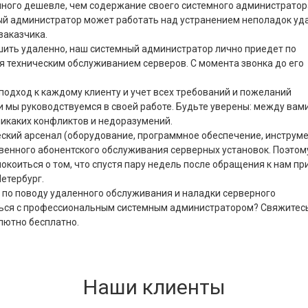
амного дешевле, чем содержание своего системного администратор
й администратор может работать над устранением неполадок уд
заказчика.
шить удаленно, наш системный администратор лично приедет по
ся техническим обслуживанием серверов. С момента звонка до его
одход к каждому клиенту и учет всех требований и пожеланий
ми мы руководствуемся в своей работе. Будьте уверены: между вами
никаких конфликтов и недоразумений.
еский арсенал (оборудование, программное обеспечение, инструм
венного абонентского обслуживания серверных установок. Поэтом
окоиться о том, что спустя пару недель после обращения к нам пр
Петербург.
 по поводу удаленного обслуживания и наладки серверного
ться с профессиональным системным администратором? Свяжитесь
лютно бесплатно.
Наши клиенты