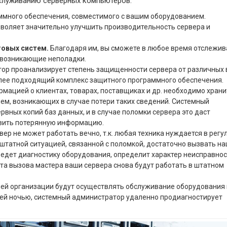
бслуживанию серверных компьютеров:
ммного обеспечения, совместимого с вашим оборудованием.
зволяет значительно улучшить производительность сервера и
говых систем.
Благодаря им, вы сможете в любое время отслежив
а возникающие неполадки.
ор проанализирует степень защищенности сервера от различных
олее подходящий комплекс защитного программного обеспечения.
мацией о клиентах, товарах, поставщиках и др. необходимо храни
лем, возникающих в случае потери таких сведений. Системный
вных копий баз данных, и в случае поломки сервера это даст
овить потерянную информацию.
вер не может работать вечно, т.к. любая техника нуждается в рег
ештатной ситуацией, связанной с поломкой, достаточно вызвать н
едет диагностику оборудования, определит характер неисправнос
ента вызова мастера ваши сервера снова будут работать в штатном
ей организации будут осуществлять обслуживание оборудования 
ней ночью, системный администратор удаленно продиагностирует