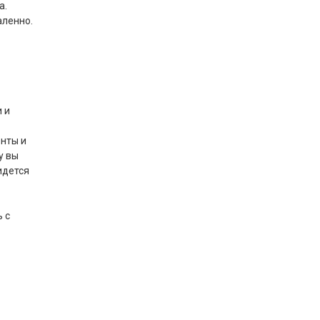
а.
аленно.
 и
енты и
у вы
идется
 с