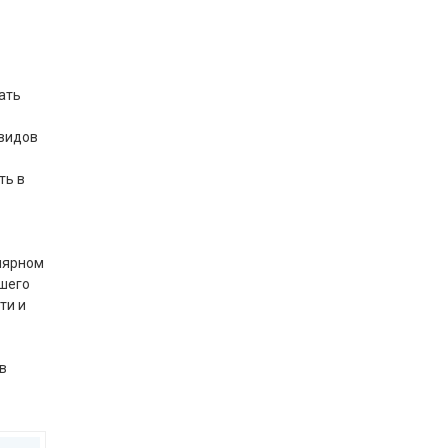
ать
 видов
ть в
улярном
ашего
ти и
в