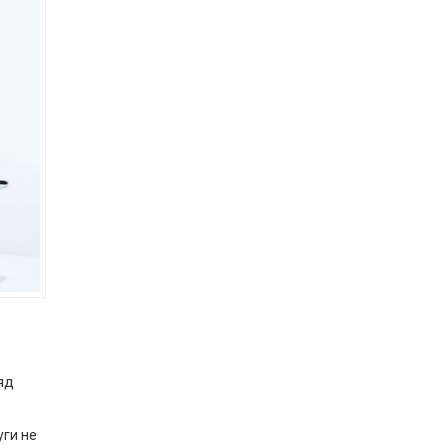
яд
уги не